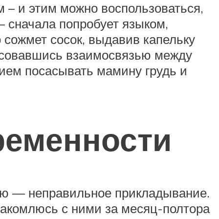
 – и этим можно воспользоваться,
 – сначала попробует языком,
о сожмет сосок, выдавив капельку
ресовавшись взаимосвязью между
вием посасывать мамину грудь и
ременности
ью — неправильное прикладывание.
накомлюсь с ними за месяц-полтора