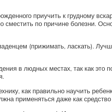
рожденного приучить к грудному вска
но сместить по причине болезни. Осн
аденцем (прижимать, ласкать). Лучш
ения в людных местах, так как это п
я.
нику, как правильно научить ребенка
должна применяться даже как средств