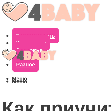
Беременность
Кормление
Здоровье
Уход
Разное
Меню
Меню
Как приучи