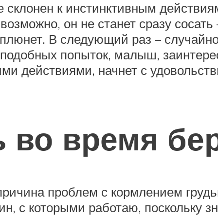
е склонен к инстинктивным действиям
 возможно, он не станет сразу сосать
выплюнет. В следующий раз – случайн
ле подобных попыток, малыш, заинте
ими действиями, начнет с удовольст
 во время бе
 причина проблем с кормлением груд
н, с которыми работаю, поскольку з