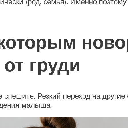
ически (род, семья). Именно поэтом
 которым нов
 от груди
не спешите. Резкий переход на другие
едения малыша.