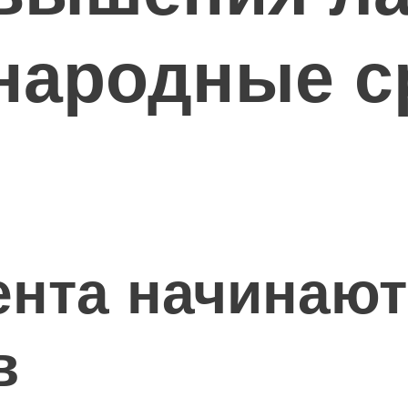
народные с
ента начинаю
в