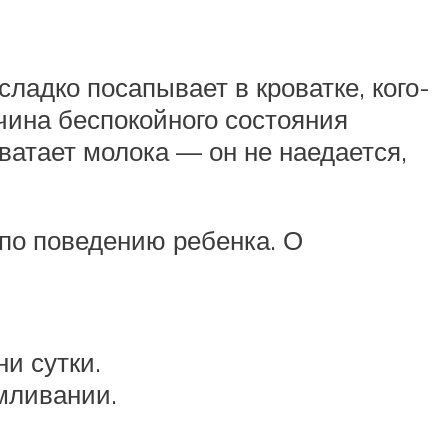
ладко посапывает в кроватке, кого-
ичина беспокойного состояния
хватает молока — он не наедается,
по поведению ребенка. О
и сутки.
мливании.