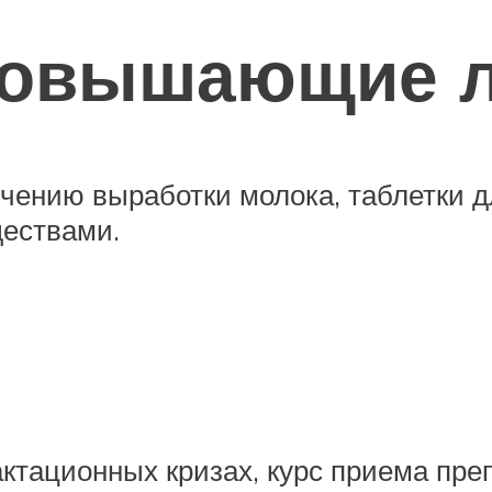
повышающие 
чению выработки молока, таблетки д
ществами.
ктационных кризах, курс приема преп