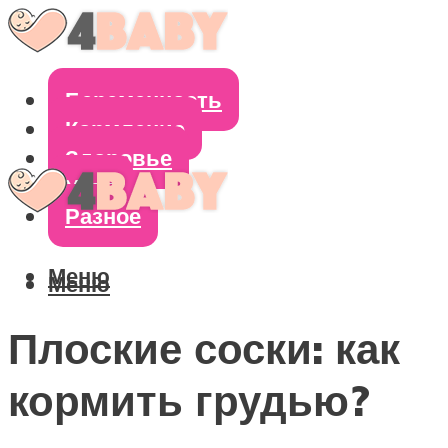
Беременность
Кормление
Здоровье
Уход
Разное
Меню
Меню
Плоские соски: как
кормить грудью?