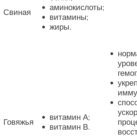
аминокислоты;
Свиная
витамины;
жиры.
норм
уров
гемо
укре
имму
спос
уско
витамин А;
Говяжья
проц
витамин В.
восс