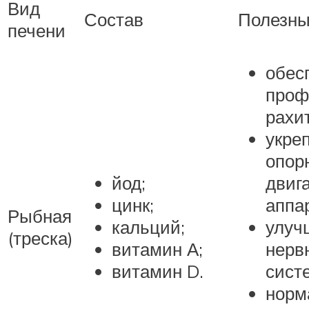
Вид
Состав
Полезны
печени
обес
проф
рахит
укре
опор
йод;
двиг
цинк;
аппа
Рыбная
кальций;
улуч
(треска)
витамин А;
нерв
витамин D.
сист
норм