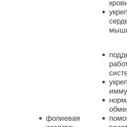
крови
укре
серд
мышц
подд
рабо
сист
укре
имму
норм
обме
фолиевая
помо