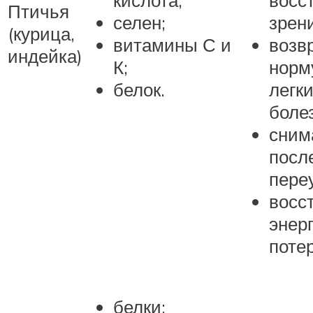
кислота;
восс
Птичья
селен;
зрен
(курица,
витамины С и
возв
индейка)
К;
норм
белок.
легк
боле
сним
посл
пере
восс
энер
потер
белки;