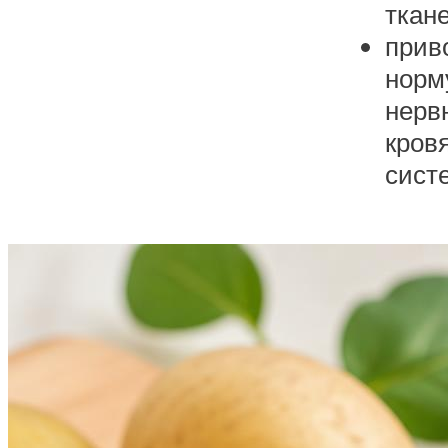
ткане
прив
норм
нерв
кров
сист