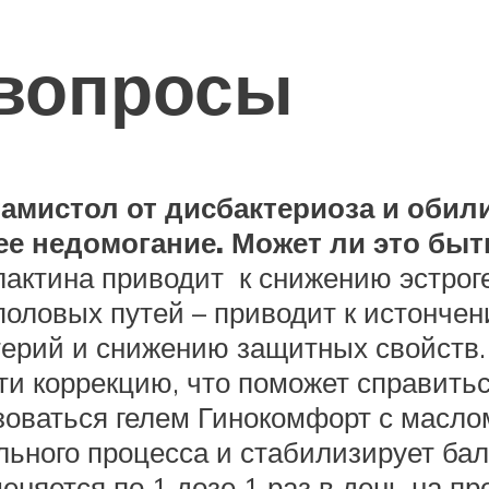
вопросы
 тамистол от дисбактериоза и оби
ее недомогание. Может ли это быт
актина приводит к снижению эстроге
половых путей – приводит к истончен
ерий и снижению защитных свойств
ти коррекцию, что поможет справить
оваться гелем Гинокомфорт с маслом
ьного процесса и стабилизирует бал
еняется по 1 дозе 1 раз в день на пр