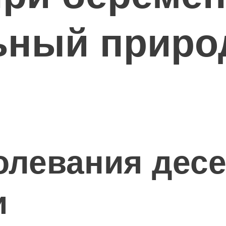
ьный прир
олевания десе
и