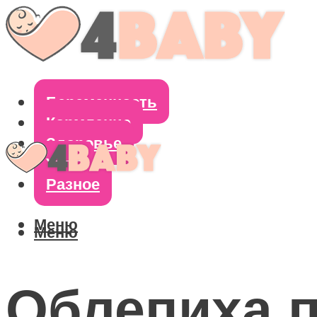
Беременность
Кормление
Здоровье
Уход
Разное
Меню
Меню
Облепиха п