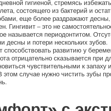
невной гигиеной, стремясь избежат
лета, состоящего из бактерий и оста
бами, еще более раздражают десны,
н. Гингивит – это не самостоятельно
рое называется периодонтитом. Отсут
 десны и потери нескольких зубов.
т способствовать развитию у береме
ота отрицательно сказывается при д
виться чувствительными к запаху ил
В этом случае нужно чистить зубы пр
нь.
мфорт» с экст