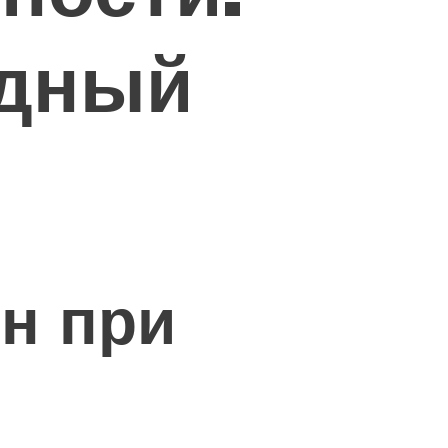
одный
н при