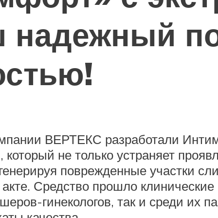
ш надежный п
остью!
мпании ВЕРТЕКС разработали Инти
 который не только устраняет проявл
енерируя поврежденные участки слиз
 акте. Средство прошло клинические
шеров-гинекологов, так и среди их па
аты качества.