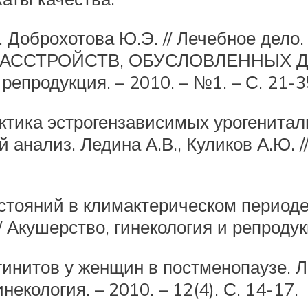
хотова Ю.Э. // Лечебное дело. – 2
АССТРОЙСТВ, ОБУСЛОВЛЕННЫХ Д
 репродукция. – 2010. – №1. – С. 21-3
тика эстрогензависимых урогенитал
анализ. Ледина А.В., Куликов А.Ю. //
ояний в климактерическом периоде. 
/ Акушерство, гинекология и репродук
инитов у женщин в постменопаузе. Ле
некология. – 2010. – 12(4). С. 14-17.