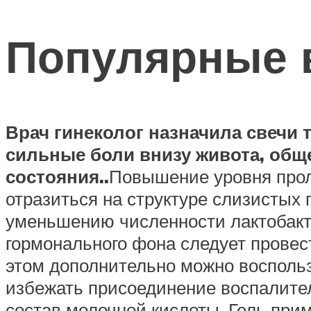
Популярные 
Врач гинеколог назначила свечи
сильные боли внизу живота, общ
состояния..
Повышение уровня прол
отразиться на структуре слизистых 
уменьшению численности лактобакт
гормонального фона следует провес
этом дополнительно можно воспольз
избежать присоединение воспалител
состав молочной кислоты. Гель прим