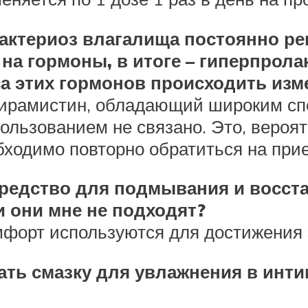
бактериоз влагалища постоянно р
на гормоны, в итоге – гиперпрола
са этих гормонов происходить из
мирамистин, обладающий широким сп
ользованием не связано. Это, вероят
бходимо повторно обратиться на прие
средство для подмывания и восст
и они мне не подходят?
мфорт используются для достижения 
ать смазку для увлажнения в инт