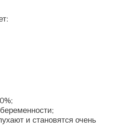
ет:
50%;
 беременности;
пухают и становятся очень