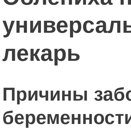
универсал
лекарь
Причины заб
беременност