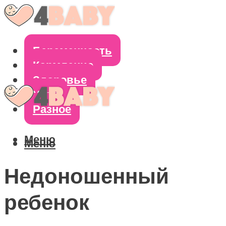
Беременность
Кормление
Здоровье
Уход
Разное
Меню
Меню
Недоношенный
ребенок