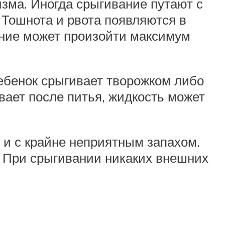
изма. Иногда срыгивание путают с
 Тошнота и рвота появляются в
вание может произойти максимум
ребенок срыгивает творожком либо
вает после питья, жидкость может
 и с крайне неприятным запахом.
. При срыгивании никаких внешних