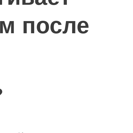
м после
?