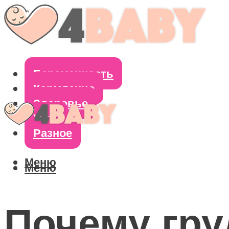
Беременность
Кормление
Здоровье
Уход
Разное
Меню
Меню
Почему гру