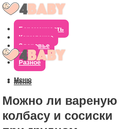
Беременность
Кормление
Здоровье
Уход
Разное
Меню
Меню
Можно ли вареную
колбасу и сосиски