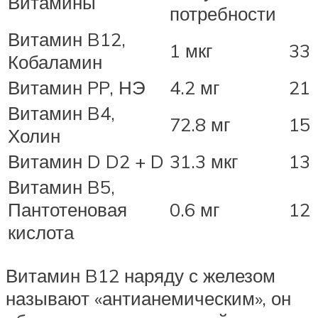
Витамины
потребности
Витамин B12,
1 мкг
33
Кобаламин
Витамин PP, НЭ
4.2 мг
21
Витамин B4,
72.8 мг
15
Холин
Витамин D D2 + D
31.3 мкг
13
Витамин B5,
Пантотеновая
0.6 мг
12
кислота
Витамин B12 наряду с железом
называют «антианемическим», он