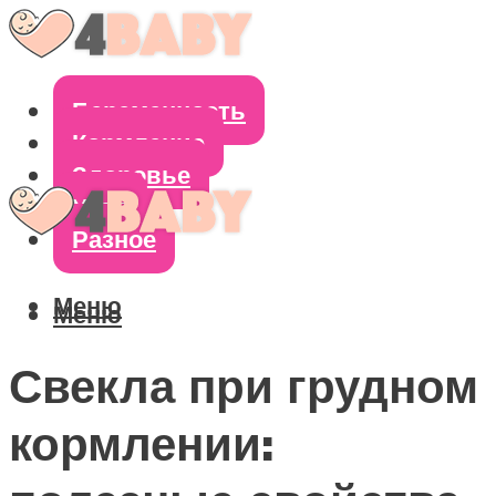
Беременность
Кормление
Здоровье
Уход
Разное
Меню
Меню
Свекла при грудном
кормлении: