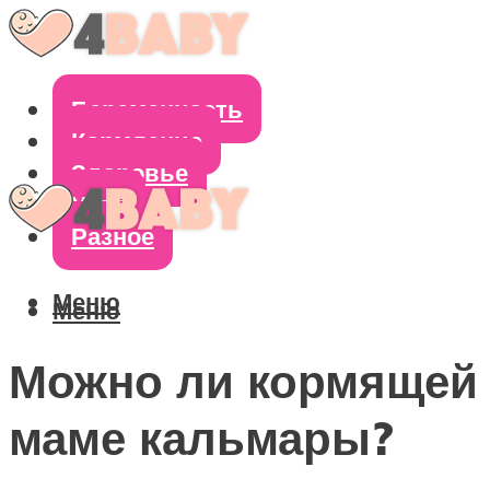
Беременность
Кормление
Здоровье
Уход
Разное
Меню
Меню
Можно ли кормящей
маме кальмары?