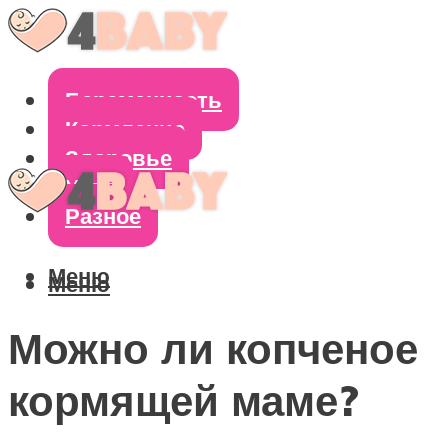
Беременность
Кормление
Здоровье
Уход
Разное
Меню
Меню
Можно ли копченое
кормящей маме?