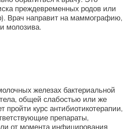
иска преждевременных родов или
го). Врач направит на маммографию,
и молозива.
 молочных железах бактериальной
тела, общей слабостью или же
т пройти курс антибиотикотерапии,
тветствующие препараты,
если от момента инфицирования