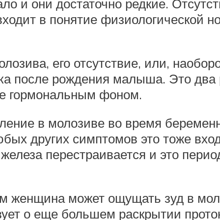
о и они достаточно редкие. Отсутст
одит в понятие физиологической нор
озива, его отсутствие, или, наоборо
ока после рождения малыша. Это два
е гормональным фоном.
вление в молозиве во время беремен
юбых других симптомов это тоже вхо
железа перестраивается и это перио
м женщина может ощущать зуд в моло
вует о еще большем раскрытии прото