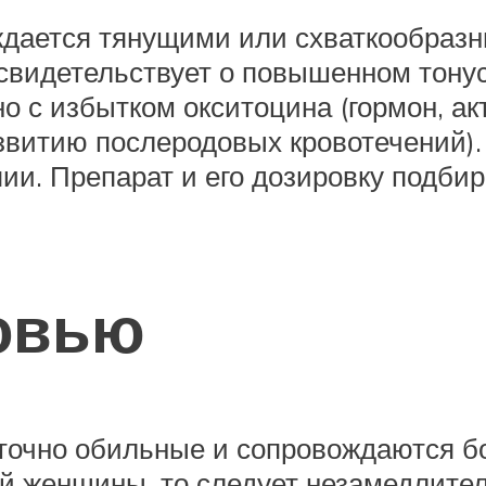
дается тянущими или схваткообразн
 свидетельствует о повышенном тонус
о с избытком окситоцина (гормон, а
витию послеродовых кровотечений).
и. Препарат и его дозировку подбир
овью
точно обильные и сопровождаются бо
 женщины, то следует незамедлитель