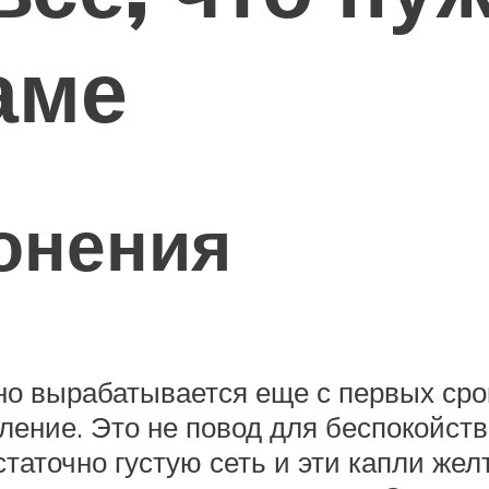
аме
онения
вно вырабатывается еще с первых сро
ение. Это не повод для беспокойства
таточно густую сеть и эти капли жел