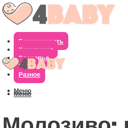
Беременность
Кормление
Здоровье
Уход
Разное
Меню
Меню
Молозиво: 