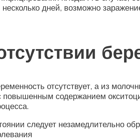
 несколько дней, возможно заражение
отсутствии бер
еременность отсутствует, а из моло
 с повышенным содержанием окситоци
роцесса.
тоянии следует незамедлительно обра
олевания