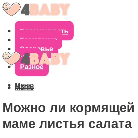
Беременность
Кормление
Здоровье
Уход
Разное
Меню
Меню
Можно ли кормящей
маме листья салата