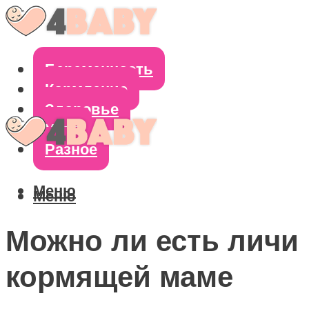
Беременность
Кормление
Здоровье
Уход
Разное
Меню
Меню
Можно ли есть личи
кормящей маме