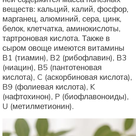
веществ: кальций, калий, фосфор,
марганец, алюминий, сера, цинк,
белок, клетчатка, аминокислоты,
тартроновая кислота. Также в
сыром овоще имеются витамины
B1 (тиамин), B2 (рибофлавин), B3
(ниацин), B5 (пантотеновая
кислота), C (аскорбиновая кислота),
B9 (фолиевая кислота), K
(нафтохинон), P (биофлавоноиды),
U (метилметионин).