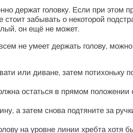
но держат головку. Если при этом п
не стоит забывать о некоторой подст
лый, он ещё не может.
всем не умеет держать голову, можн
вати или диване, затем потихоньку по
должна остаться в прямом положении 
у, а затем снова подтяните за ручк
лову на уровне линии хребта хотя бы