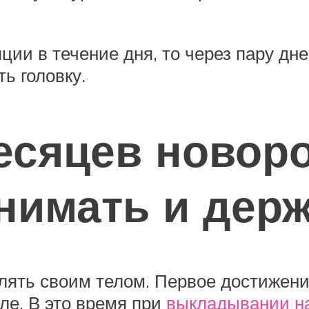
ии в течение дня, то через пару дн
ь головку.
месяцев ново
нимать и держ
лять своим телом. Первое достижени
ле. В это время при
выкладывании н