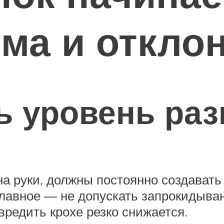
рма и откло
ь уровень ра
а руки, должны постоянно создавать 
главное — не допускать запрокидыван
вредить крохе резко снижается.