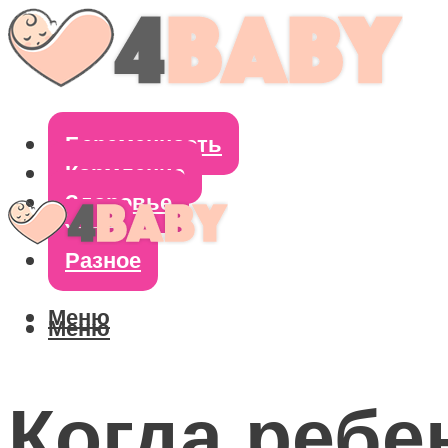
Беременность
Кормление
Здоровье
Уход
Разное
Меню
Меню
Когда ребе