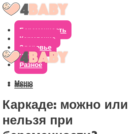
Беременность
Кормление
Здоровье
Уход
Разное
Меню
Меню
Каркаде: можно или
нельзя при