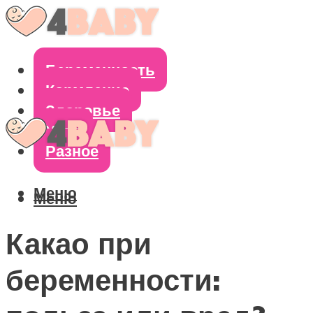
Беременность
Кормление
Здоровье
Уход
Разное
Меню
Меню
Какао при
беременности: