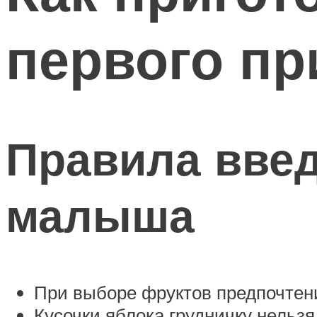
первого пр
Правила введ
малыша
При выборе фруктов предпочтени
Кусочки яблока грудничку нельзя