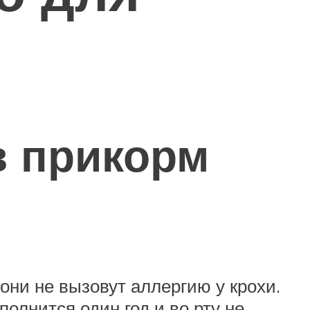
в прикорм
они не вызовут аллергию у крохи.
полнится один год и во рту не