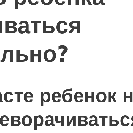
иваться
ельно?
асте ребенок 
еворачиватьс