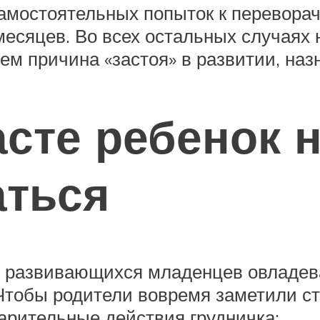
самостоятельных попыток к переворач
месяцев. Во всех остальных случаях
чем причина «застоя» в развитии, на
асте ребенок 
аться
о развивающихся младенцев овладев
Чтобы родители вовремя заметили ст
арительные действия грудничка: