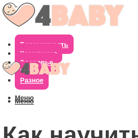
Беременность
Кормление
Здоровье
Уход
Разное
Меню
Меню
Как научит