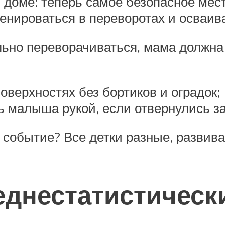
доме: теперь самое безопасное мест
ренироваться в переворотах и осваив
льно переворачиваться, мама должна
поверхностях без бортиков и оградок;
ь малыша рукой, если отвернулись з
 событие? Все детки разные, развива
днестатистическ