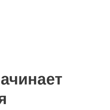
начинает
я