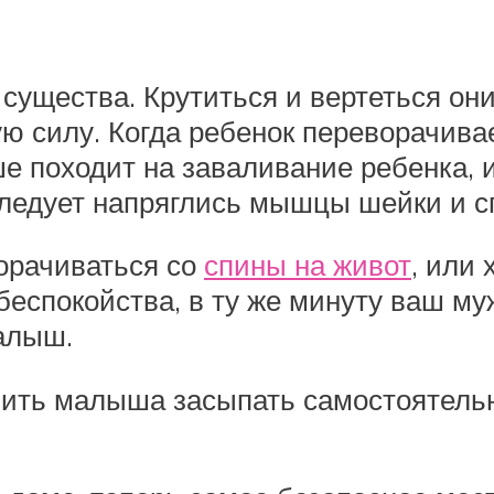
щества. Крутиться и вертеться они 
 силу. Когда ребенок переворачивает
е походит на заваливание ребенка,
 следует напряглись мышцы шейки и с
ворачиваться со
спины на живот
, или
 беспокойства, в ту же минуту ваш м
алыш.
чить малыша засыпать самостоятельн