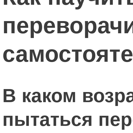
переворач
самостоят
В каком возр
пытаться пер