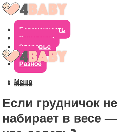
Беременность
Кормление
Здоровье
Уход
Разное
Меню
Меню
Если грудничок не
набирает в весе —