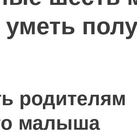
 уметь пол
ть родителям
го малыша