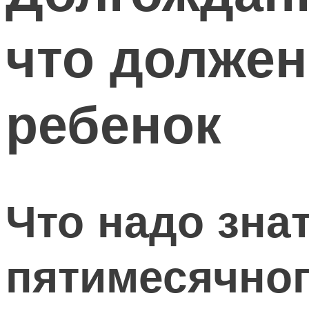
что должен
ребенок
Что надо зна
пятимесячно