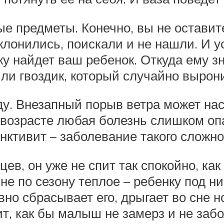
е предметы. Конечно, вы не оставит
склонились, поискали и не нашли. И у
ку найдет ваш ребенок. Откуда ему з
Или гвоздик, который случайно вырон
ду. Внезапный порыв ветра может нас
 возрасте любая болезнь слишком оп
ктивит – заболевание такого сложного
ев, он уже не спит так спокойно, как
не по сезону теплое – ребенку под ни
вно сбрасывает его, дрыгает во сне н
ит, как бы малыш не замерз и не за