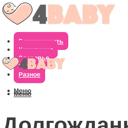
Беременность
Кормление
Здоровье
Уход
Разное
Меню
Меню
Долгождан