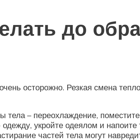
елать до обр
очень осторожно. Резкая смена тепл
ы тела – переохлаждение, поместите
ю одежду, укройте одеялом и напоит
астирание частей тела могут навреди