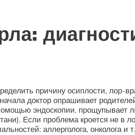
рла: диагности
пределить причину осиплости, лор-в
Сначала доктор опрашивает родителе
с помощью эндоскопии, прощупывает 
тани). Если проблема кроется не в ло
льностей: аллерголога, онколога и т