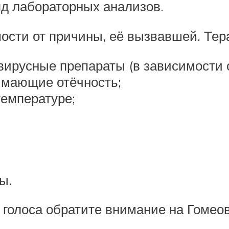
яд лабораторных анализов.
мости от причины, её вызвавшей. Тер
ирусные препараты (в зависимости о
имающие отёчность;
емпературе;
ы.
 голоса обратите внимание на Гомео