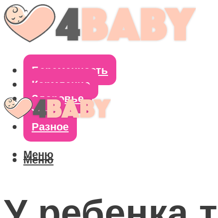
Беременность
Кормление
Здоровье
Уход
Разное
Меню
Меню
У ребенка 