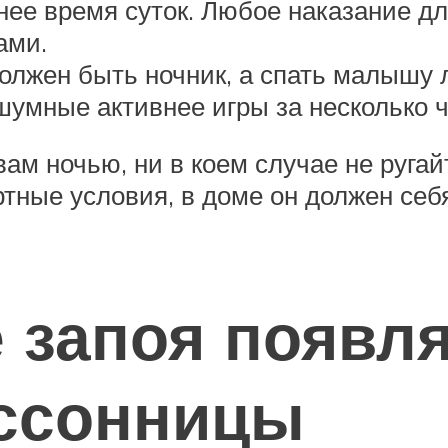
ее время суток. Любое наказание для
ами.
должен быть ночник, а спать малышу
шумные активнее игры за несколько ч
ам ночью, ни в коем случае не ругайт
тные условия, в доме он должен се
 запоя появл
ессонницы