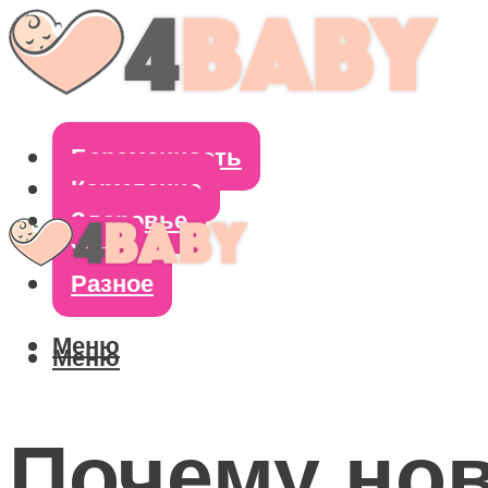
Беременность
Кормление
Здоровье
Уход
Разное
Меню
Меню
Почему но