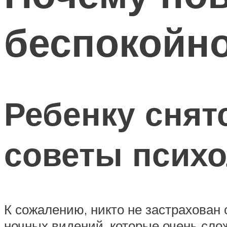
беспокойно
Ребенку снят
советы психо
К сожалению, никто не застрахован 
ночных видений, которые очень сло