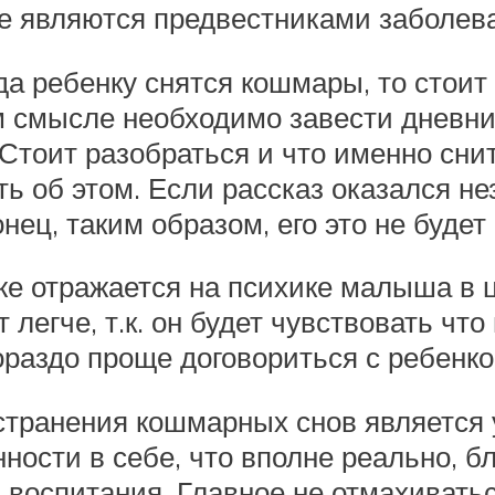
е являются предвестниками заболев
гда ребенку снятся кошмары, то стоит
м смысле необходимо завести дневн
 Стоит разобраться и что именно сни
ть об этом. Если рассказ оказался н
ец, таким образом, его это не будет
же отражается на психике малыша в 
т легче, т.к. он будет чувствовать чт
ораздо проще договориться с ребенком
ранения кошмарных снов является у
ности в себе, что вполне реально, 
воспитания. Главное не отмахиваться