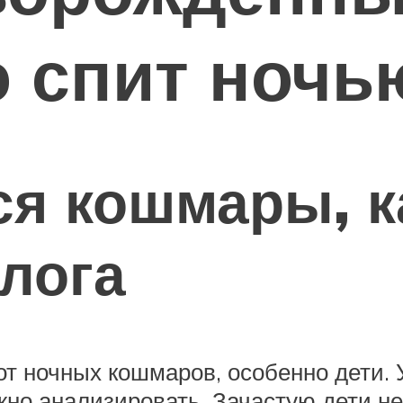
 спит ночь
ся кошмары, к
лога
от ночных кошмаров, особенно дети. 
жно анализировать. Зачастую дети не