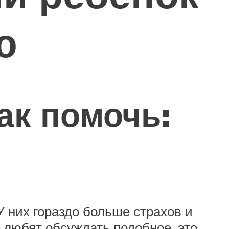
ю
ак помочь:
У них гораздо больше страхов и
 любят обсуждать подобное, это