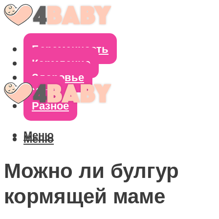
Беременность
Кормление
Здоровье
Уход
Разное
Меню
Меню
Можно ли булгур
кормящей маме