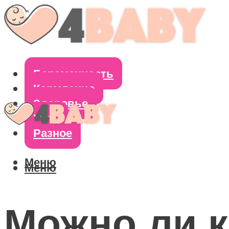
Беременность
Кормление
Здоровье
Уход
Разное
Меню
Меню
Можно ли 