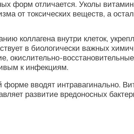
ых форм отличается. Уколы витамин
зма от токсических веществ, а оста
нию коллагена внутри клеток, укрепл
ствует в биологически важных химич
ие, окислительно-восстановительные 
чивым к инфекциям.
й форме вводят интравагинально. Ви
авляет развитие вредоносных бактер