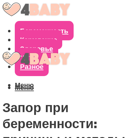
Беременность
Кормление
Здоровье
Уход
Разное
Меню
Меню
Запор при
беременности: