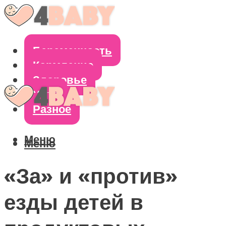
Беременность
Кормление
Здоровье
Уход
Разное
Меню
Меню
«За» и «против»
езды детей в