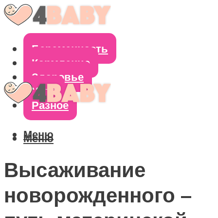
Беременность
Кормление
Здоровье
Уход
Разное
Меню
Меню
Высаживание
новорожденного –