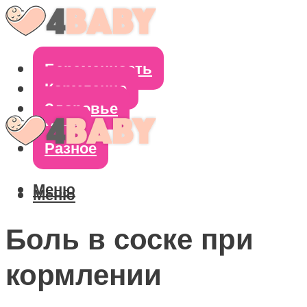
Беременность
Кормление
Здоровье
Уход
Разное
Меню
Меню
Боль в соске при
кормлении