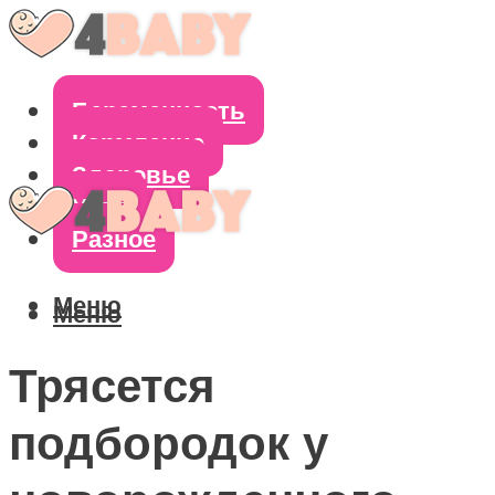
Беременность
Кормление
Здоровье
Уход
Разное
Меню
Меню
Трясется
подбородок у