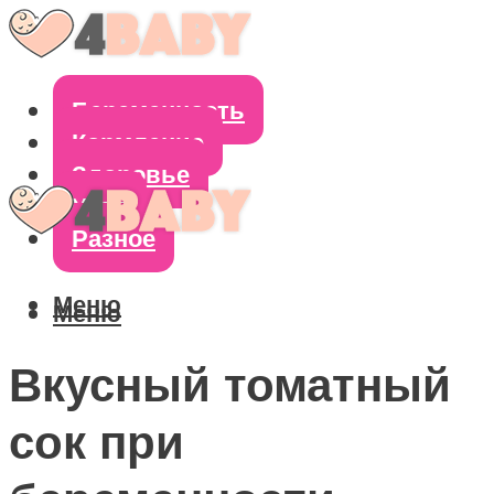
Беременность
Кормление
Здоровье
Уход
Разное
Меню
Меню
Вкусный томатный
сок при