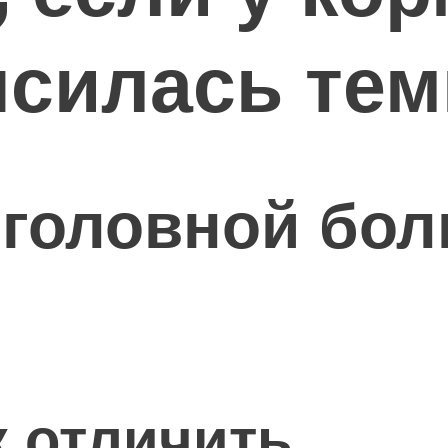
силась тем
головной бол
к отличить