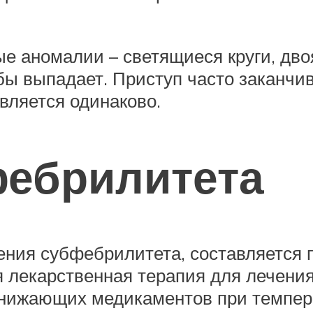
ые аномалии – светящиеся круги, дв
-бы выпадает. Приступ часто заканчи
вляется одинаково.
фебрилитета
ния субфебрилитета, составляется п
ся лекарственная терапия для лечен
онижающих медикаментов при темпера