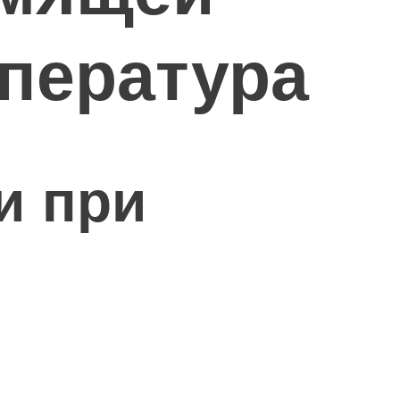
пература
и при