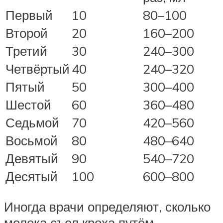
Первый
10
80–100
Второй
20
160–200
Третий
30
240–300
Четвёртый
40
240–320
Пятый
50
300–400
Шестой
60
360–480
Седьмой
70
420–560
Восьмой
80
480–640
Девятый
90
540–720
Десятый
100
600–800
Иногда врачи определяют, сколько
молока съел кроха путём