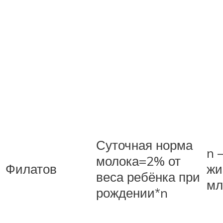
Суточная норма
n 
молока=2% от
Филатов
жи
веса ребёнка при
мл
рождении*n