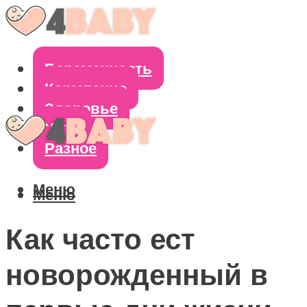
Беременность
Кормление
Здоровье
Уход
Разное
Меню
Меню
Как часто ест
новорожденный в