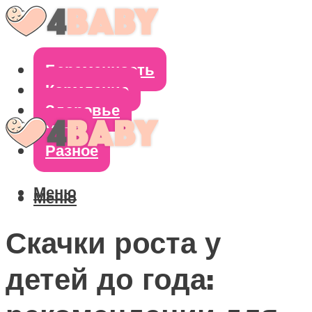
Беременность
Кормление
Здоровье
Уход
Разное
Меню
Меню
Скачки роста у
детей до года: