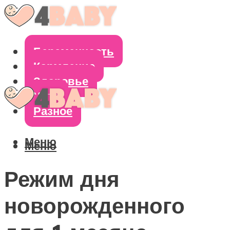
Беременность
Кормление
Здоровье
Уход
Разное
Меню
Меню
Режим дня
новорожденного