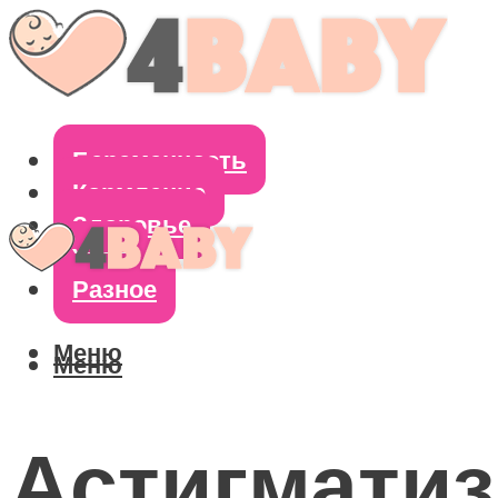
Беременность
Кормление
Здоровье
Уход
Разное
Меню
Меню
Астигматиз