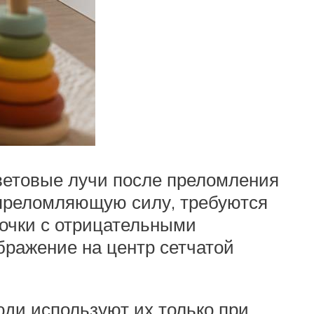
ветовые лучи после преломления
ь преломляющую силу, требуются
 очки с отрицательными
бражение на центр сетчатой
юди используют их только при