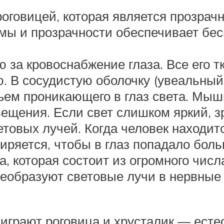
роговицей, которая является прозрач
рмы и прозрачности обеспечивает бе
 за кровоснабжение глаза. Все его т
. В сосудистую оболочку (увеальный 
бъем проникающего в глаз света. Мы
ещения. Если свет слишком яркий, зр
етовых лучей. Когда человек находи
иряется, чтобы в глаз попадало боль
ка, которая состоит из огромного чи
реобразуют световые лучи в нервные
играют роговица и хрусталик — ест