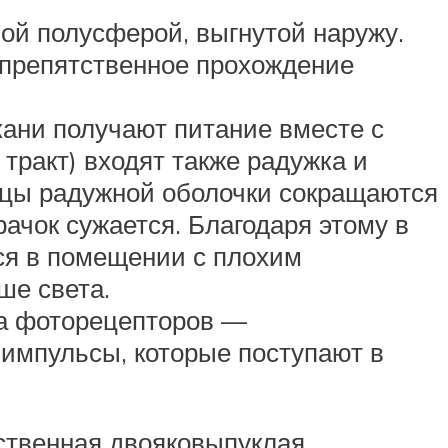
ной полусферой, выгнутой наружу.
спрепятственное прохождение
кани получают питание вместе с
тракт) входят также радужка и
шцы радужной оболочки сокращаются
ачок сужается. Благодаря этому в
тся в помещении с плохим
ше света.
сла фоторецепторов —
 импульсы, которые поступают в
ественная двояковыпуклая