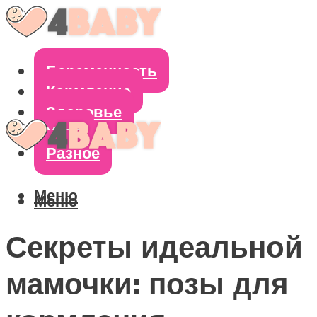
Беременность
Кормление
Здоровье
Уход
Разное
Меню
Меню
Секреты идеальной
мамочки: позы для