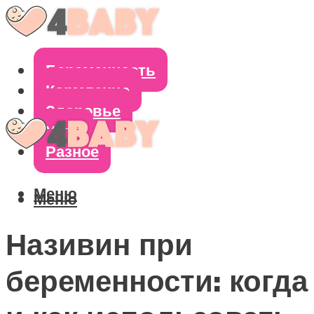
Беременность
Кормление
Здоровье
Уход
Разное
Меню
Меню
Називин при
беременности: когда