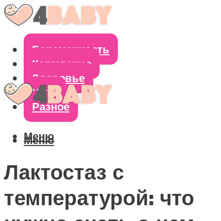
Беременность
Кормление
Здоровье
Уход
Разное
Меню
Меню
Лактостаз с
температурой: что