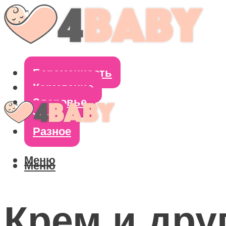
Беременность
Кормление
Здоровье
Уход
Разное
Меню
Меню
Крем и дру