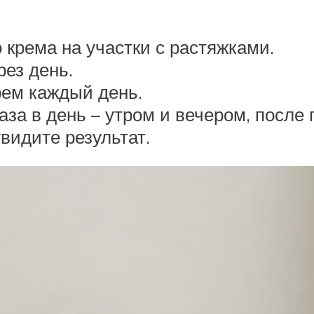
крема на участки с растяжками.
ез день.
рем каждый день.
аза в день – утром и вечером, после 
увидите результат.