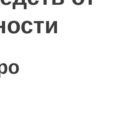
ности
ро