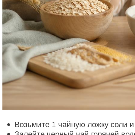
Возьмите 1 чайную ложку соли и 
Залейте черный чай горячей вод