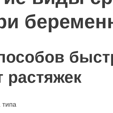
ри беремен
способов быст
т растяжек
2 типа