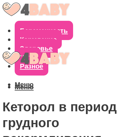
Беременность
Кормление
Здоровье
Уход
Разное
Меню
Меню
Кеторол в период
грудного