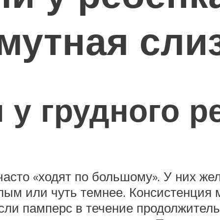
 мутная сли
 у грудного р
часто «ходят по большому». У них же
тлым или чуть темнее. Консистенция 
Если памперс в течение продолжитель