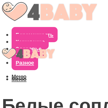
Беременность
Кормление
Здоровье
Уход
Разное
Меню
Меню
Белые сопл