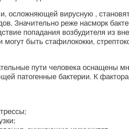
и, осложняющей вирусную , становят
ов. Значительно реже насморк бакт
дствие попадания возбудителя из вн
могут быть стафилококки, стрептоко
ательные пути человека оснащены мн
щей патогенные бактерии. К фактор
трессы;
зки;