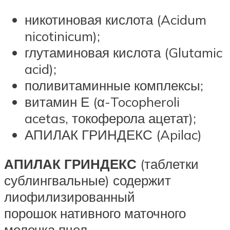
никотиновая кислота (Acidum
nicotinicum);
глутаминовая кислота (Glutamic
acid);
поливитаминные комплексы;
витамин Е (α-Tocopheroli
acetas, токоферола ацетат);
АПИЛАК ГРИНДЕКС (Apilac)
АПИЛАК ГРИНДЕКС
(таблетки
сублингвальные) содержит
лиофилизированный
порошок нативного маточного
молочка пчел.