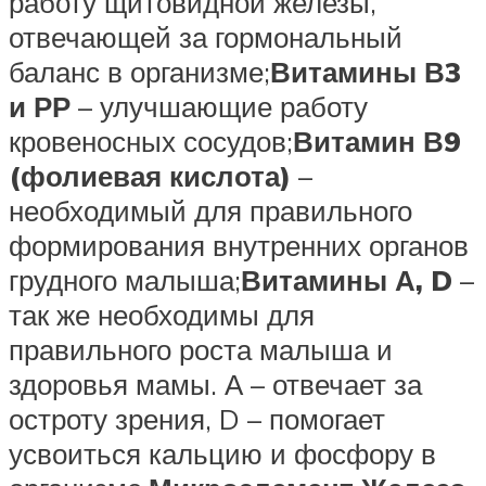
работу щитовидной железы,
отвечающей за гормональный
баланс в организме;
Витамины В3
и РР
– улучшающие работу
кровеносных сосудов;
Витамин В9
(фолиевая кислота)
–
необходимый для правильного
формирования внутренних органов
грудного малыша;
Витамины А, D
–
так же необходимы для
правильного роста малыша и
здоровья мамы. А – отвечает за
остроту зрения, D – помогает
усвоиться кальцию и фосфору в