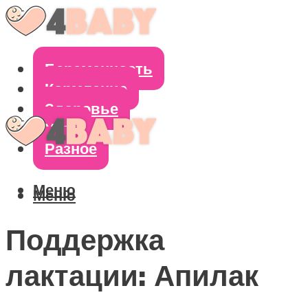
Беременность
Кормление
Здоровье
Уход
Разное
Меню
Меню
Поддержка
лактации: Апилак