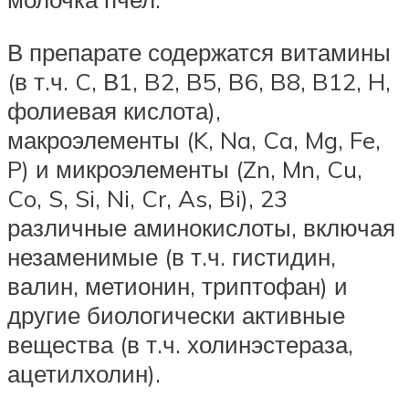
В препарате содержатся витамины
(в т.ч. C, В1, B2, B5, B6, B8, B12, H,
фолиевая кислота),
макроэлементы (K, Na, Ca, Mg, Fe,
P) и микроэлементы (Zn, Mn, Cu,
Co, S, Si, Ni, Cr, As, Bi), 23
различные аминокислоты, включая
незаменимые (в т.ч. гистидин,
валин, метионин, триптофан) и
другие биологически активные
вещества (в т.ч. холинэстераза,
ацетилхолин).