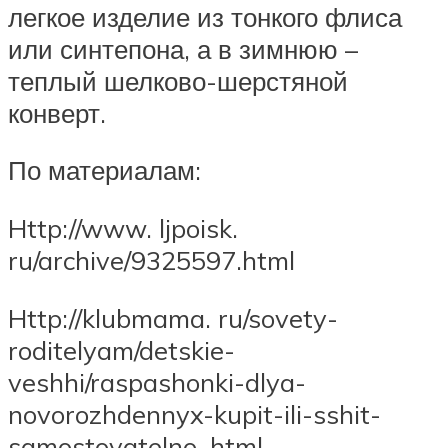
легкое изделие из тонкого флиса
или синтепона, а в зимнюю –
теплый шелково-шерстяной
конверт.
По материалам:
Http://www. ljpoisk.
ru/archive/9325597.html
Http://klubmama. ru/sovety-
roditelyam/detskie-
veshhi/raspashonki-dlya-
novorozhdennyx-kupit-ili-sshit-
samostoyatelno. html