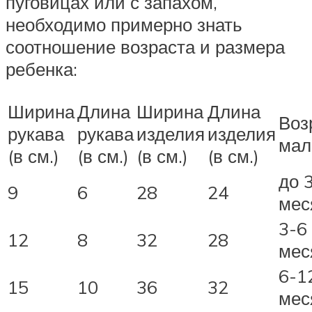
пуговицах или с запахом,
необходимо примерно знать
соотношение возраста и размера
ребенка:
Ширина
Длина
Ширина
Длина
Воз
рукава
рукава
изделия
изделия
ма
(в см.)
(в см.)
(в см.)
(в см.)
до 
9
6
28
24
мес
3-6
12
8
32
28
мес
6-1
15
10
36
32
мес