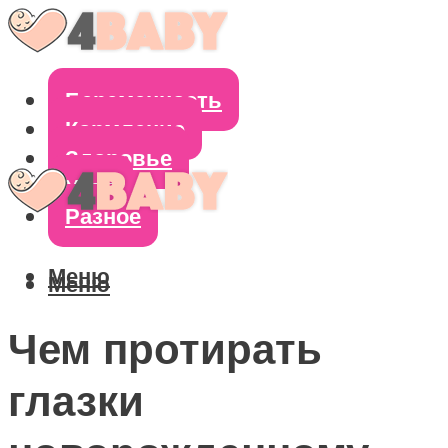
Беременность
Кормление
Здоровье
Уход
Разное
Меню
Меню
Чем протирать
глазки