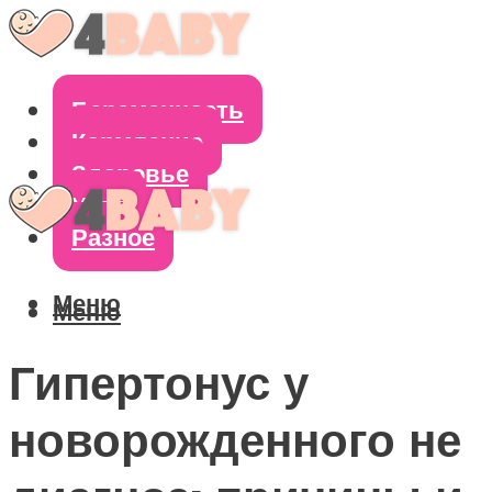
Беременность
Кормление
Здоровье
Уход
Разное
Меню
Меню
Гипертонус у
новорожденного не