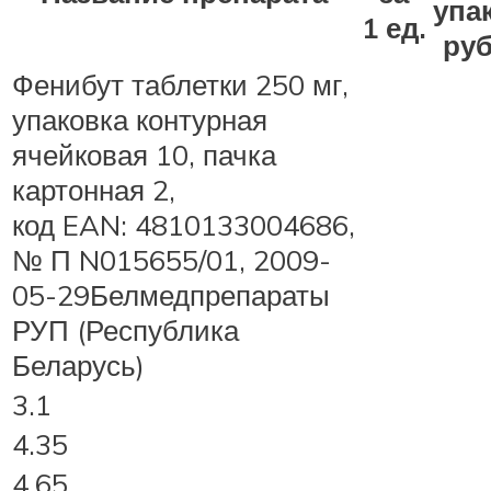
упак
1 ед.
руб
Фенибут таблетки 250 мг,
упаковка контурная
ячейковая 10, пачка
картонная 2,
код EAN: 4810133004686,
№ П N015655/01, 2009-
05-29Белмедпрепараты
РУП (Республика
Беларусь)
3.1
4.35
4.65