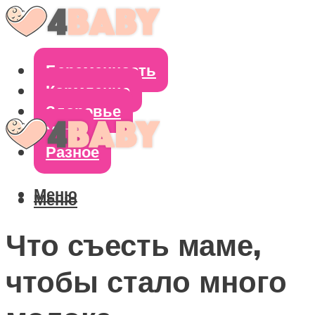
Беременность
Кормление
Здоровье
Уход
Разное
Меню
Меню
Что съесть маме,
чтобы стало много