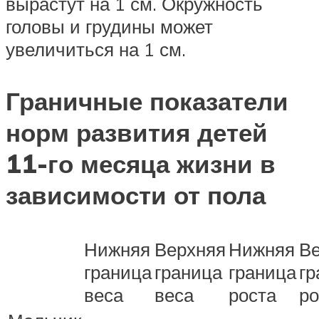
вырастут на 1 см. Окружность
головы и грудины может
увеличиться на 1 см.
Граничные показатели
норм развития детей
11-го месяца жизни в
зависимости от пола
Нижняя
Верхняя
Нижняя
В
граница
граница
граница
гр
веса
веса
роста
ро