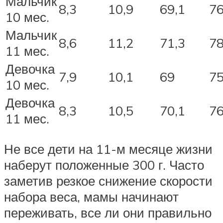
Мальчик
8,3
10,9
69,1
76
10 мес.
Мальчик
8,6
11,2
71,3
7
11 мес.
Девочка
7,9
10,1
69
75
10 мес.
Девочка
8,3
10,5
70,1
76
11 мес.
Не все дети на 11-м месяце жизни
наберут положенные 300 г. Часто
заметив резкое снижение скорости
набора веса, мамы начинают
переживать, все ли они правильно